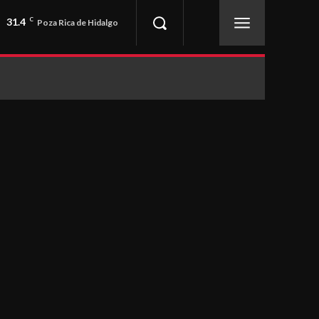
31.4
C
Poza Rica de Hidalgo