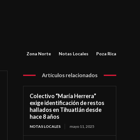
Zona Norte
Notas Locales
Poza Rica
Artículos relacionados
Colectivo “María Herrera”
exige identificación de restos
hallados en Tihuatlán desde
hace 8 años
NOTAS LOCALES
mayo 11, 2025