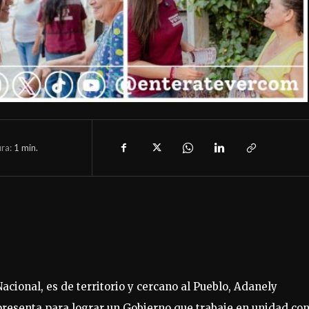
ura:
1
min.
cional, es de territorio y cercano al Pueblo, Adanely
presenta para lograr un Gobierno que trabaje en unidad con