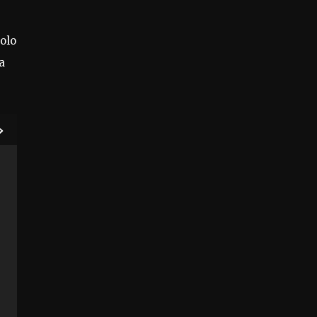
olo
a