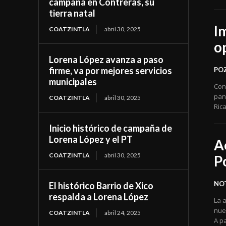
campaña en Contreras, su
tierra natal
I
COATZINTLA
abril 30, 2025
o
Lorena López avanza a paso
firme, va por mejores servicios
POZ
municipales
Con 
pan
COATZINTLA
abril 30, 2025
Ric
Inicio histórico de campaña de
Lorena López y el PT
A
COATZINTLA
abril 30, 2025
P
NOT
El histórico Barrio de Xico
respalda a Lorena López
La a
nue
COATZINTLA
abril 24, 2025
A p