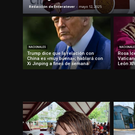
Redacción de Enteratever
-
mayo 12, 2025
NACIONALES
NACIONALE
Trump dice que la relación con
Rosa Ic
China es «muy buena»; hablará con
Vatican
Xi Jinping a fines de semana
León XI