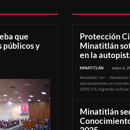
ueba que
Protección Ci
 públicos y
Minatitlán so
en la autopist
MINATITLÁN
mayo 6, 2
Minatitlán, Ver. – Elementos
oportunamente un incendio de
CBTIS 213, logrando sofocar 
Minatitlán se
Conocimientos