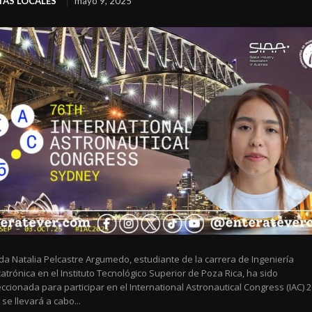
AS LOCALES
mayo 9, 2025
dda Natalia Pelcastre Argumedo, estudiante de la carrera de Ingeniería
trónica en el Instituto Tecnológico Superior de Poza Rica, ha sido
ccionada para participar en el International Astronautical Congress (IAC) 2
se llevará a cabo...