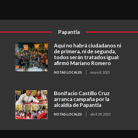
Papantla
Aquí no habrá ciudadanos ni
de primera, ni de segunda,
todos serán tratados igual:
afirmó Mariano Romero
NOTAS LOCALES
mayo 8, 2025
Bonifacio Castillo Cruz
arranca campaña por la
alcaldía de Papantla
NOTAS LOCALES
abril 29, 2025