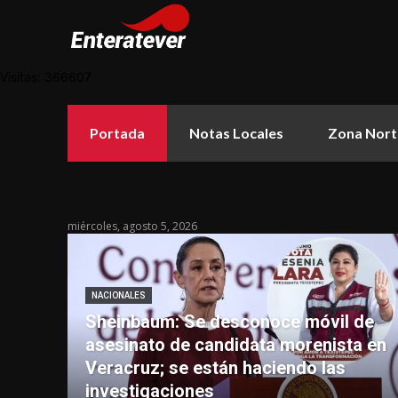
Visitas: 366607
Portada
Notas Locales
Zona Nort
miércoles, agosto 5, 2026
NACIONALES
Sheinbaum: Se desconoce móvil de
asesinato de candidata morenista en
Veracruz; se están haciendo las
investigaciones