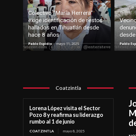
Colectivo “María Herrera”
exige identificación de restos
Vecino
hallados en Tihuatlán desde
denun
hace 8 años
desde
Pablo Espidio
-
mayo 11, 2025
Pablo Esp
Coatzintla
J
Lorena López visita el Sector
M
Pozo 8 y reafirma su liderazgo
d
rumbo al 1 de junio
COATZINTLA
mayo 8, 2025