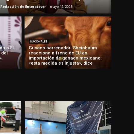
Redacción de Enteratever
-
mayo 12, 2025
NACIONALES
ón a EU
Gusano barrenador: Sheinbaum
 del
reacciona a freno de EU en
»,
importación de ganado mexicano;
«esta medida es injusta», dice