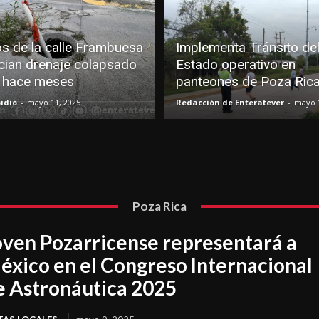
s de la calle Frambuesa
Implementa Tránsito de
cian drenaje colapsado
Estado operativo en
 hace meses
panteones de Poza Ric
idio
-
mayo 11, 2025
Redacción de Enteratever
-
mayo 1
Poza Rica
oven Pozarricense representará a
éxico en el Congreso Internacional
e Astronáutica 2025