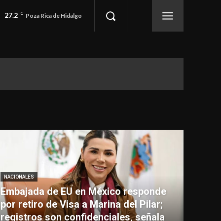
27.2
C
Poza Rica de Hidalgo
NACIONALES
Embajada de EU en México responde
por retiro de Visa a Marina del Pilar;
registros son confidenciales, señala