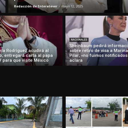
Redacción de Enteratever
-
mayo 12, 2025
NACIONALES
S
Sheinbaum pedirá informaci
ela Rodríguez acudirá al
sobre retiro de visa a Marina
o; entregará carta al papa
Pilar; «no fuimos notificados
V para que visite México
aclara