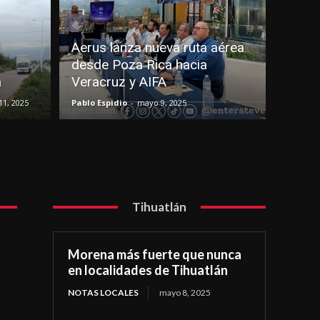
l
Aerus lanza nueva ruta aérea
desde Poza Rica hacia
a
Veracruz y AIFA
1, 2025
Pablo Espidio
-
mayo 9, 2025
Tihuatlán
Morena más fuerte que nunca
en localidades de Tihuatlán
NOTAS LOCALES
mayo 8, 2025