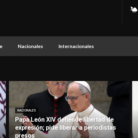
e
Nacionales
Internacionales
NACIONALES
Papa León XIV defiende libertad de
expresión; pide liberar a periodistas
presos