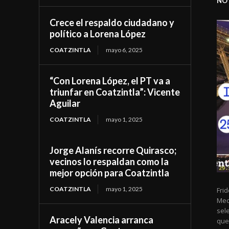
NOT
Crece el respaldo ciudadano y
político a Lorena López
COATZINTLA
mayo 6, 2025
“Con Lorena López, el PT va a
triunfar en Coatzintla”: Vicente
Aguilar
COATZINTLA
mayo 1, 2025
Jorge Alanís recorre Quirasco;
vecinos lo respaldan como la
mejor opción para Coatzintla
COATZINTLA
mayo 1, 2025
Fri
Meca
sele
Aracely Valencia arranca
que 