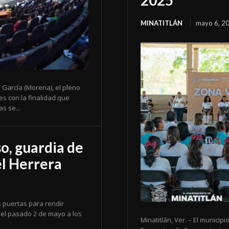
2025
MINATITLÁN
mayo 6, 2
García (Morena), el pleno
s con la finalidad que
s se...
o, guardia de
el Herrera
s puertas para rendir
 el pasado 2 de mayo a los
Minatitlán, Ver. – El municipi