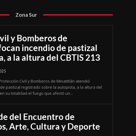
Zona Sur
vil y Bomberos de
focan incendio de pastizal
a, a la altura del CBTIS 213
025
 Protección Civil y Bomberos de Minatitlán atendió
 pastizal registrado sobre la autopista, a la altura del
en su totalidad el fuego que afectó un...
de del Encuentro de
, Arte, Cultura y Deporte