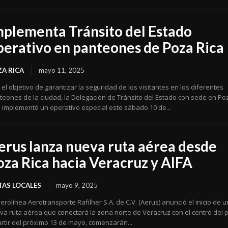
mplementa Tránsito del Estado
perativo en panteones de Poza Rica
A RICA
mayo 11, 2025
el objetivo de garantizar la seguridad de los visitantes en los diferentes
teones de la ciudad, la Delegación de Tránsito del Estado con sede en Po
a implementó un operativo especial este sábado 10 de...
erus lanza nueva ruta aérea desde
oza Rica hacia Veracruz y AIFA
AS LOCALES
mayo 9, 2025
erolínea Aerotransporte Rafilher S.A. de C.V. (Aerus) anunció el inicio de 
va ruta aérea que conectará la zona norte de Veracruz con el centro del p
artir del próximo 13 de mayo, comenzarán...