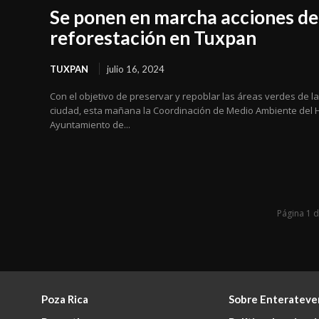
Se ponen en marcha acciones de
reforestación en Tuxpan
TUXPAN
julio 16, 2024
Con el objetivo de preservar y repoblar las áreas verdes de l
ciudad, esta mañana la Coordinación de Medio Ambiente del H
Ayuntamiento de...
Página 1 
Poza Rica
Sobre Enterateve