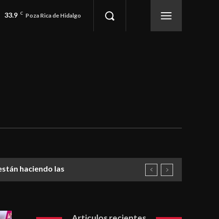
33.9
C
Poza Rica de Hidalgo
están haciendo las
Articulos recientes