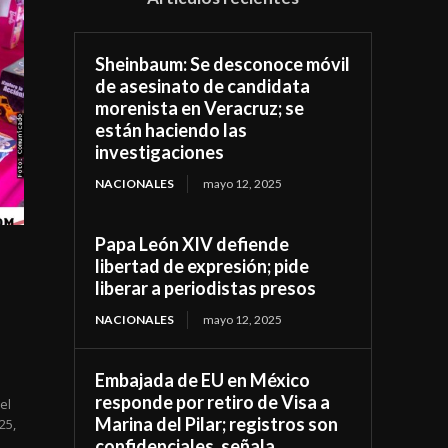
Sheinbaum: Se desconoce móvil
de asesinato de candidata
morenista en Veracruz; se
están haciendo las
investigaciones
NACIONALES
mayo 12, 2025
Papa León XIV defiende
libertad de expresión; pide
l
liberar a periodistas presos
NACIONALES
mayo 12, 2025
Embajada de EU en México
responde por retiro de Visa a
el
Marina del Pilar; registros son
25,
confidenciales, señala