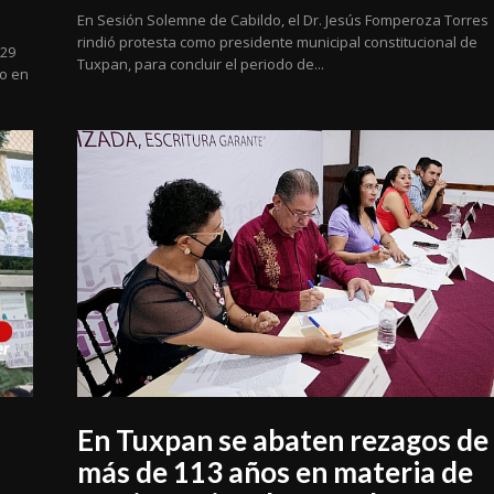
En Sesión Solemne de Cabildo, el Dr. Jesús Fomperoza Torres
rindió protesta como presidente municipal constitucional de
 29
Tuxpan, para concluir el periodo de...
no en
En Tuxpan se abaten rezagos de
más de 113 años en materia de