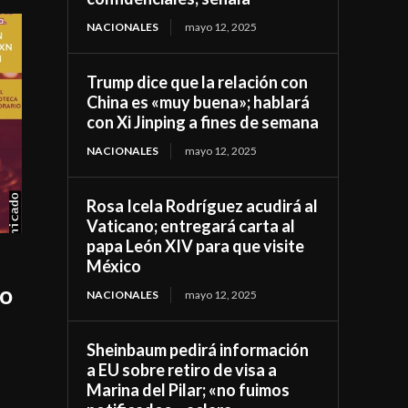
NACIONALES
mayo 12, 2025
Trump dice que la relación con
China es «muy buena»; hablará
con Xi Jinping a fines de semana
NACIONALES
mayo 12, 2025
Rosa Icela Rodríguez acudirá al
Vaticano; entregará carta al
papa León XIV para que visite
México
so
NACIONALES
mayo 12, 2025
Sheinbaum pedirá información
a EU sobre retiro de visa a
Marina del Pilar; «no fuimos