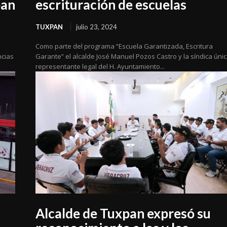
pan
escrituración de escuelas
TUXPAN
julio 23, 2024
Como parte del programa “Escuela Garantizada, Escritura
ncias
Garante” el alcalde José Manuel Pozos Castro y la síndica únic
representante legal del H. Ayuntamiento...
Alcalde de Tuxpan expresó su