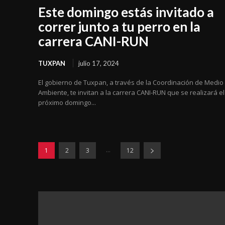
Este domingo estás invitado a
correr junto a tu perro en la
carrera CANI-RUN
TUXPAN
julio 17, 2024
El gobierno de Tuxpan, a través de la Coordinación de Medio
Ambiente, te invitan a la carrera CANI-RUN que se realizará el
próximo domingo...
...
1
2
3
12