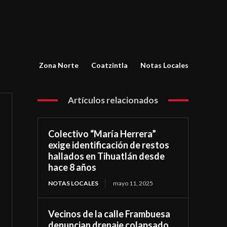
Zona Norte
Coatzintla
Notas Locales
Artículos relacionados
Colectivo “María Herrera”
exige identificación de restos
hallados en Tihuatlán desde
hace 8 años
NOTAS LOCALES
mayo 11, 2025
Vecinos de la calle Frambuesa
denuncian drenaje colapsado