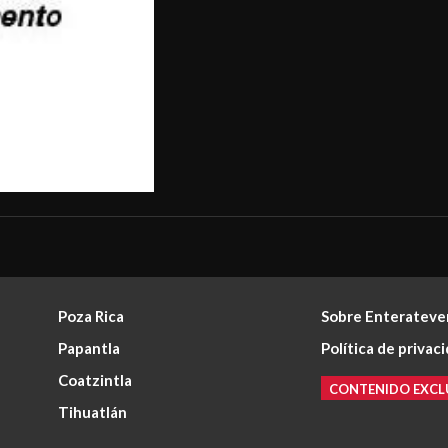
Poza Rica
Sobre Enterateve
Papantla
Política de privac
Coatzintla
CONTENIDO EXCL
Tihuatlán