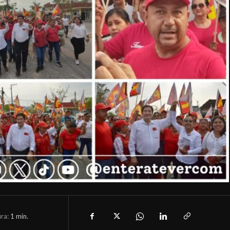
ura:
1
min.