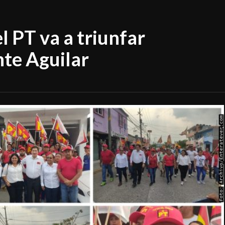
l PT va a triunfar
nte Aguilar