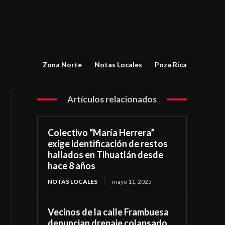
Zona Norte
Notas Locales
Poza Rica
Artículos relacionados
Colectivo “María Herrera”
exige identificación de restos
hallados en Tihuatlán desde
hace 8 años
NOTAS LOCALES
mayo 11, 2025
Vecinos de la calle Frambuesa
denuncian drenaje colapsado