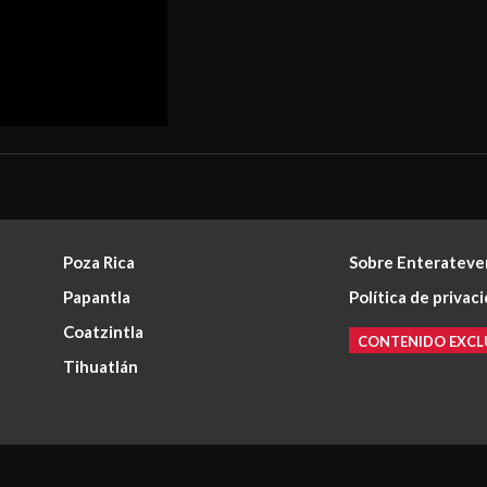
Poza Rica
Sobre Enterateve
Papantla
Política de privac
Coatzintla
CONTENIDO EXCL
Tihuatlán