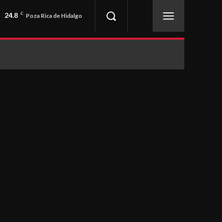
24.8
C
Poza Rica de Hidalgo