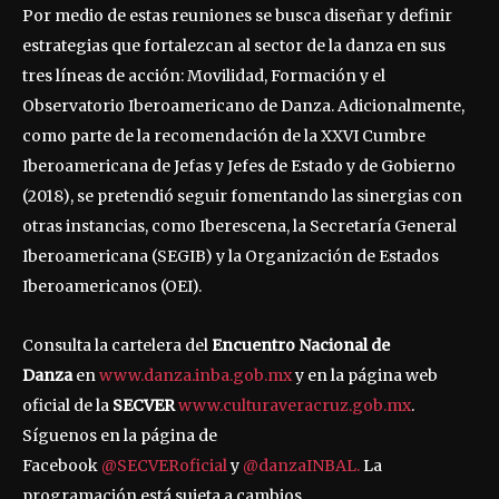
Por medio de estas reuniones se busca diseñar y definir
estrategias que fortalezcan al sector de la danza en sus
tres líneas de acción: Movilidad, Formación y el
Observatorio Iberoamericano de Danza. Adicionalmente,
como parte de la recomendación de la XXVI Cumbre
Iberoamericana de Jefas y Jefes de Estado y de Gobierno
(2018), se pretendió seguir fomentando las sinergias con
otras instancias, como Iberescena, la Secretaría General
Iberoamericana (SEGIB) y la Organización de Estados
Iberoamericanos (OEI).
Consulta la cartelera del
Encuentro Nacional de
Danza
en
www.danza.inba.gob.mx
y en la página web
oficial de la
SECVER
www.culturaveracruz.gob.mx
.
Síguenos en la página de
Facebook
@SECVERoficial
y
@danzaINBAL.
La
programación está sujeta a cambios.