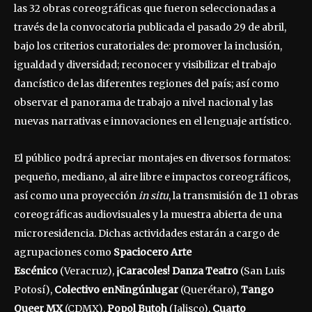
las 32 obras coreográficas que fueron seleccionadas a
través de la convocatoria publicada el pasado 29 de abril,
bajo los criterios curatoriales de: promover la inclusión,
igualdad y diversidad; reconocer y visibilizar el trabajo
dancístico de las diferentes regiones del país; así como
observar el panorama de trabajo a nivel nacional y las
nuevas narrativas e innovaciones en el lenguaje artístico.
El público podrá apreciar montajes en diversos formatos:
pequeño, mediano, al aire libre e impactos coreográficos,
así como una proyección
in situ
, la transmisión de 11 obras
coreográficas audiovisuales y la muestra abierta de una
microresidencia. Dichas actividades estarán a cargo de
agrupaciones como
Spaciocero Arte
Escénico
(Veracruz),
¡Caracoles! Danza Teatro
(San Luis
Potosí),
Colectivo enNingúnlugar
(Querétaro),
Tango
Queer MX
(CDMX),
Popol Butoh
(Jalisco),
Cuarto