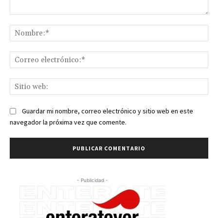
Comentario:
No
Co
ele
Sit
we
Guardar mi nombre, correo electrónico y sitio web en este
navegador la próxima vez que comente.
- Publicidad -