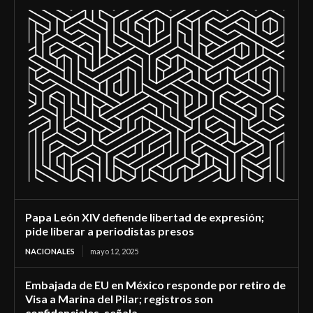
Papa León XIV defiende libertad de expresión;
pide liberar a periodistas presos
NACIONALES
mayo 12, 2025
Embajada de EU en México responde por retiro de
Visa a Marina del Pilar; registros son
confidenciales, señala