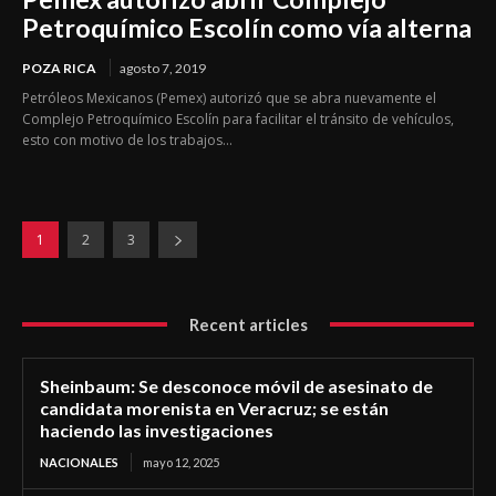
Petroquímico Escolín como vía alterna
POZA RICA
agosto 7, 2019
Petróleos Mexicanos (Pemex) autorizó que se abra nuevamente el
Complejo Petroquímico Escolín para facilitar el tránsito de vehículos,
esto con motivo de los trabajos...
1
2
3
Recent articles
Sheinbaum: Se desconoce móvil de asesinato de
candidata morenista en Veracruz; se están
haciendo las investigaciones
NACIONALES
mayo 12, 2025