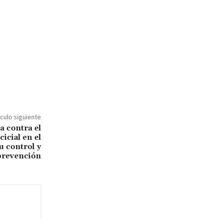
ículo siguiente
a contra el
icial en el
u control y
prevención