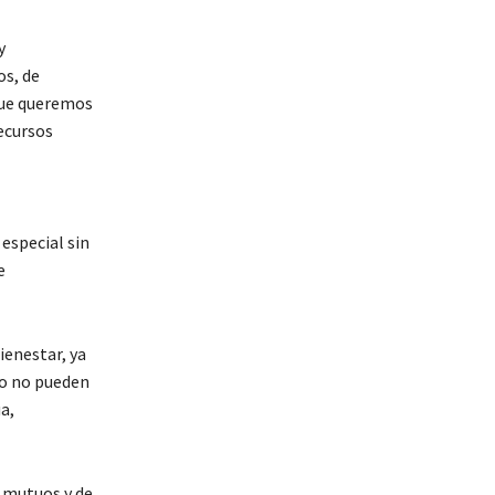
y
os, de
 que queremos
ecursos
especial sin
e
ienestar, ya
ro no pueden
a,
s mutuos y de