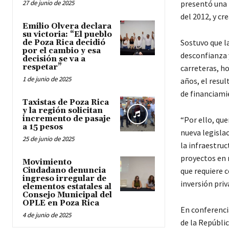
27 de junio de 2025
presentó una i
del 2012, y cr
Emilio Olvera declara
su victoria: “El pueblo
Sostuvo que l
de Poza Rica decidió
por el cambio y esa
desconfianza 
decisión se va a
respetar”
carreteras, ho
1 de junio de 2025
años, el resu
de financiami
Taxistas de Poza Rica
y la región solicitan
incremento de pasaje
“Por ello, qu
a 15 pesos
nueva legisla
25 de junio de 2025
la infraestru
proyectos en 
Movimiento
Ciudadano denuncia
que requiere c
ingreso irregular de
inversión priv
elementos estatales al
Consejo Municipal del
OPLE en Poza Rica
En conferenci
4 de junio de 2025
de la Repúbli