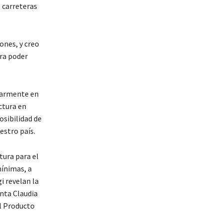
 carreteras
nes, y creo
ra poder
ularmente en
ctura en
osibilidad de
estro país.
tura para el
mínimas, a
i revelan la
enta Claudia
el Producto