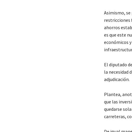
Asimismo, se 
restricciones
ahorros establ
es que este n
económicos y 
infraestructur
El diputado d
la necesidad d
adjudicación.
Plantea, anotó
que las inver
quedarse sola
carreteras, co
De igual mane