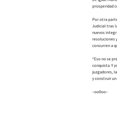
prosperidad co
Por otra part
Judicial tras 
nuevos integra
resoluciones y
concurren a q
“Eso no se pre
conquista. Y y
juzgadores, l
y construir un
–oo0oo–