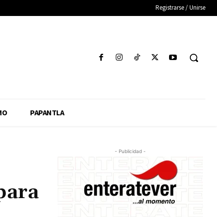
Registrarse / Unirse
MO
PAPANTLA
- Publicidad -
para