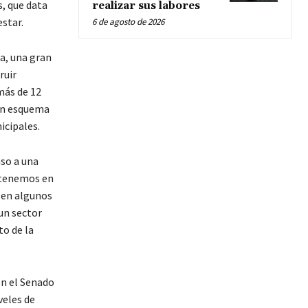
s, que data
realizar sus labores
estar.
6 de agosto de 2026
a, una gran
ruir
más de 12
 un esquema
icipales.
aso a una
e tenemos en
y en algunos
un sector
to de la
en el Senado
veles de