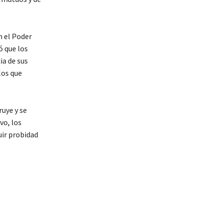
n el Poder
ó que los
ia de sus
los que
ruye y se
vo, los
uir probidad