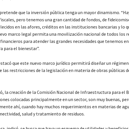
pretende que la inversión pública tenga un mayor dinamismo. “Ha
 fiscales, pero tenemos una gran cantidad de fondos, de fideicomis
ecidos en las afores, créditos en las instituciones bancarias y lo
uevo marco legal permita una movilización nacional de todos los r
financieros para atender las grandes necesidades que tenemos en
a para el bienestar”.
estacó que este nuevo marco jurídico permitirá diseñar un régimen 
e las restricciones de la legislación en materia de obras públicas d
, la creación de la Comisión Nacional de Infraestructura para el B
siones colocadas principalmente en un sector, son muy buenas, pe
mente ahí, cuando hay muchos requerimientos en materias de agu
nectividad, salud y tratamiento de residuos.
ra, indicó, se busca que haya un esquema de utilidades y beneficio