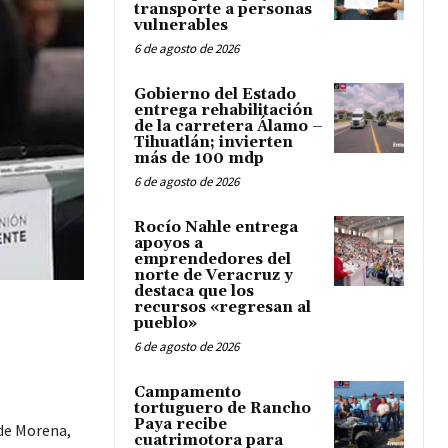
transporte a personas
vulnerables
6 de agosto de 2026
Gobierno del Estado
entrega rehabilitación
de la carretera Álamo –
Tihuatlán; invierten
más de 100 mdp
6 de agosto de 2026
Rocío Nahle entrega
apoyos a
emprendedores del
norte de Veracruz y
destaca que los
recursos «regresan al
pueblo»
6 de agosto de 2026
Campamento
tortuguero de Rancho
Paya recibe
 de Morena,
cuatrimotora para