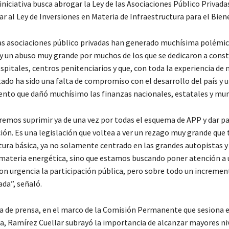
niciativa busca abrogar la Ley de las Asociaciones Público Privada
ear al Ley de Inversiones en Materia de Infraestructura para el Bien
as asociaciones público privadas han generado muchísima polémic
y un abuso muy grande por muchos de los que se dedicaron a const
spitales, centros penitenciarios y que, con toda la experiencia de 
ltado ha sido una falta de compromiso con el desarrollo del país y
ento que dañó muchísimo las finanzas nacionales, estatales y mun
eremos suprimir ya de una vez por todas el esquema de APP y dar p
ción. Es una legislación que voltea a ver un rezago muy grande qu
ctura básica, ya no solamente centrado en las grandes autopistas 
materia energética, sino que estamos buscando poner atención a 
on urgencia la participación pública, pero sobre todo un incremen
ada”, señaló.
a de prensa, en el marco de la Comisión Permanente que sesiona 
ca, Ramírez Cuellar subrayó la importancia de alcanzar mayores ni