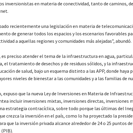
os inversionistas en materia de conectividad, tanto de caminos, de
net.
do recientemente una legislación en materia de telecomunicacio
ento de generar todos los espacios y los escenarios favorables pa
ctividad a aquellas regiones y comunidades más alejadas”, abundó.
, es preciso atender el tema de la infraestructura en agua, partic
, el tratamiento de desechos y de residuos sólidos, y la infraestru
ucación de salud, bajo un esquema distinto a las APP, donde haya p
ores niveles de bienestar a las comunidades y a las familias de nu
, expuso que la nueva Ley de Inversiones en Materia de Infraestruc
tea incluir inversiones mixtas, inversiones directas, inversiones 
 una estrategia contracíclica, sobre todo porque las últimas del Ineg
ue crezca la inversión en el país, como lo ha proyectado la presid
ra que la inversión privada alcance alrededor de 24 o 25 puntos d
 (PIB).