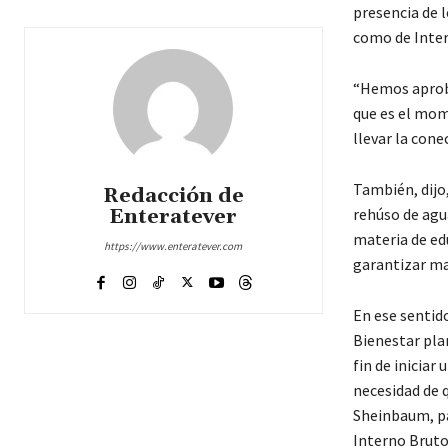
presencia de l
como de Inter
“Hemos aproba
que es el mom
llevar la cone
También, dijo
Redacción de
Enteratever
rehúso de agua
materia de ed
https://www.enteratever.com
garantizar may
En ese sentido
Bienestar plan
fin de iniciar
necesidad de q
Sheinbaum, pa
Interno Bruto