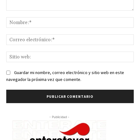
Comentario:
No
Co
ele
Sit
we
Guardar mi nombre, correo electrónico y sitio web en este
navegador la próxima vez que comente.
- Publicidad -