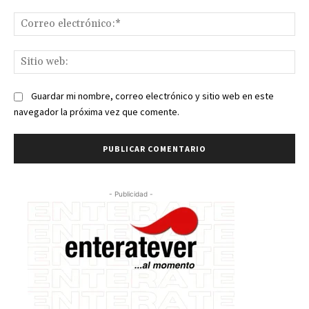
Co
ele
Sit
we
Guardar mi nombre, correo electrónico y sitio web en este
navegador la próxima vez que comente.
- Publicidad -