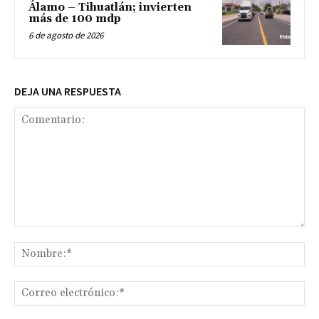
Álamo – Tihuatlán; invierten
más de 100 mdp
6 de agosto de 2026
DEJA UNA RESPUESTA
Comentario:
No
Co
ele