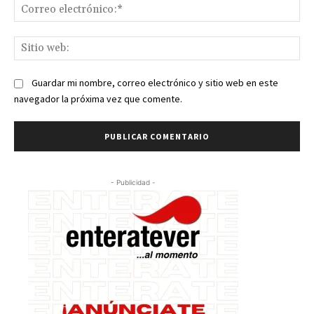
Co
ele
Sit
we
Guardar mi nombre, correo electrónico y sitio web en este
navegador la próxima vez que comente.
- Publicidad -