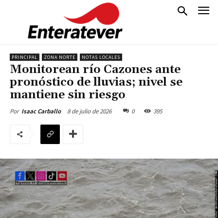
PRINCIPAL
ZONA NORTE
NOTAS LOCALES
Monitorean río Cazones ante
pronóstico de lluvias; nivel se
mantiene sin riesgo
8 de julio de 2026
0
395
Por
Isaac Carballo