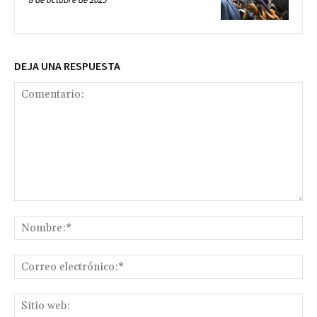
DEJA UNA RESPUESTA
Comentario:
No
Co
ele
Sit
we