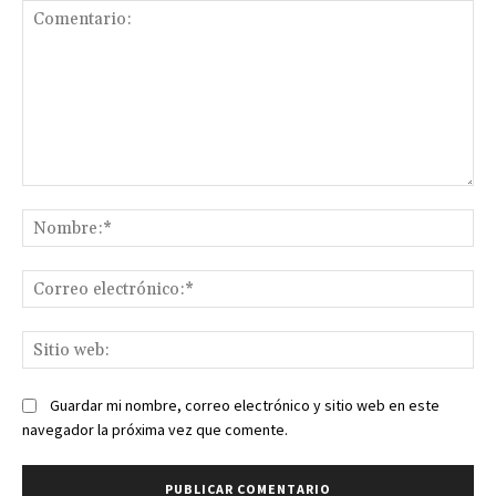
Comentario:
No
Co
ele
Sit
we
Guardar mi nombre, correo electrónico y sitio web en este
navegador la próxima vez que comente.