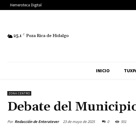
Hemeroteca Digital
25.1
C
Poza Rica de Hidalgo
INICIO
TUXP
ZONA CENTRO
Debate del Municipi
Por
Redacción de Enteratever
23 de mayo de 2025
0
551