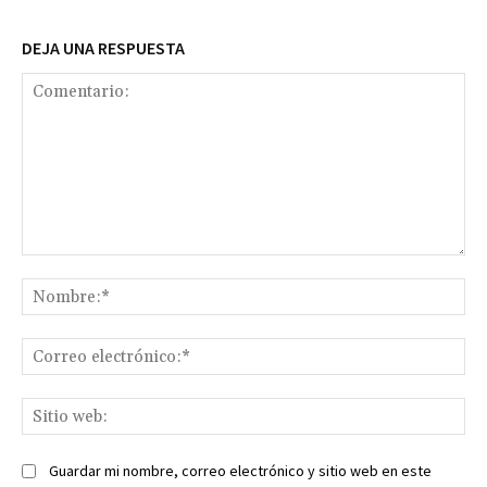
DEJA UNA RESPUESTA
Comentario:
No
Co
ele
Sit
we
Guardar mi nombre, correo electrónico y sitio web en este