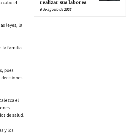
a cabo el
realizar sus labores
6 de agosto de 2026
as leyes, la
 la familia
s, pues
e decisiones
talezca el
iones
ios de salud.
s y los