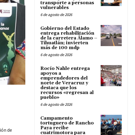
transporte a personas
vulnerables
6 de agosto de 2026
Gobierno del Estado
entrega rehabilitación
de la carretera Álamo –
Tihuatlán; invierten
más de 100 mdp
6 de agosto de 2026
Rocío Nahle entrega
apoyos a
emprendedores del
norte de Veracruz y
destaca que los
recursos «regresan al
pueblo»
6 de agosto de 2026
Campamento
tortuguero de Rancho
Paya recibe
ión de
cuatrimotora para