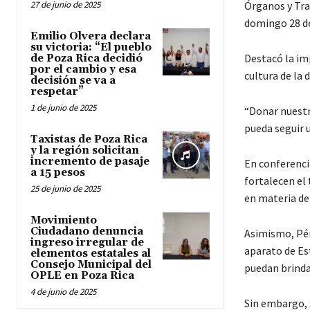
27 de junio de 2025
Órganos y Tra
domingo 28 de 
Emilio Olvera declara
su victoria: “El pueblo
Destacó la imp
de Poza Rica decidió
por el cambio y esa
cultura de la 
decisión se va a
respetar”
1 de junio de 2025
“Donar nuestro
pueda seguir 
Taxistas de Poza Rica
y la región solicitan
incremento de pasaje
En conferencia
a 15 pesos
fortalecen el 
25 de junio de 2025
en materia de 
Movimiento
Ciudadano denuncia
Asimismo, Pér
ingreso irregular de
aparato de Est
elementos estatales al
Consejo Municipal del
puedan brindar
OPLE en Poza Rica
4 de junio de 2025
Sin embargo, s