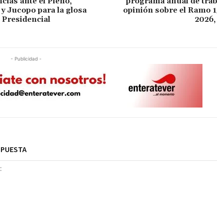
ias ante el Pleno,
programa anual de trab
y Jucopo para la glosa
opinión sobre el Ramo 1
 Presidencial
2026, 
- Publicidad -
SPUESTA