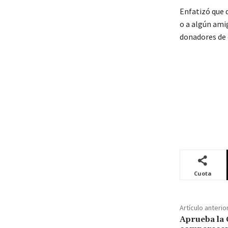
Enfatizó que 
o a algún amig
donadores de 
Cuota
Artículo anterio
Aprueba la