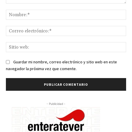
Comentario:
No
Co
ele
Sit
we
Guardar mi nombre, correo electrónico y sitio web en este
navegador la próxima vez que comente.
- Publicidad -