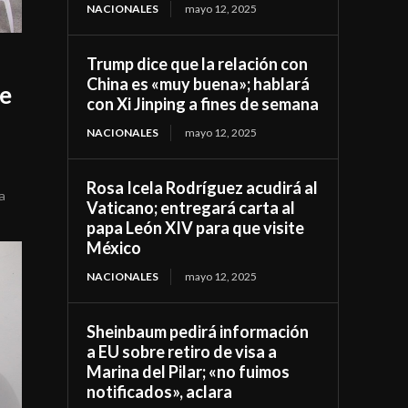
NACIONALES
mayo 12, 2025
Trump dice que la relación con
China es «muy buena»; hablará
te
con Xi Jinping a fines de semana
NACIONALES
mayo 12, 2025
Rosa Icela Rodríguez acudirá al
a
Vaticano; entregará carta al
papa León XIV para que visite
México
NACIONALES
mayo 12, 2025
Sheinbaum pedirá información
a EU sobre retiro de visa a
Marina del Pilar; «no fuimos
notificados», aclara