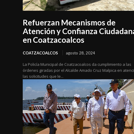
Refuerzan Mecanismos de
Atención y Confianza Ciudadan
en Coatzacoalcos
COATZACOALCOS
agosto 28, 2024
La Policía Municipal de Coatzacoalcos da cumplimiento a las
órdenes giradas por el Alcalde Amado Cruz Malpica en atenc
las solicitudes que le...