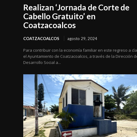
Realizan ‘Jornada de Corte de
Cabello Gratuito’ en
Coatzacoalcos
COATZACOALCOS
agosto 29, 2024
Para contribuir con la economía familiar en este regreso a cl
el Ayuntamiento de Coatzacoalcos, a través de la Dirección d
Desarrollo Social a...