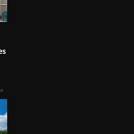
es
co