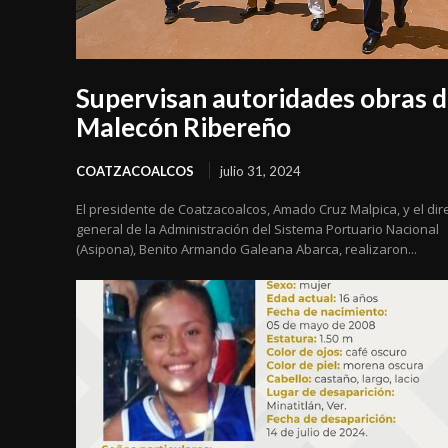
Supervisan autoridades obras d
Malecón Ribereño
COATZACOALCOS
julio 31, 2024
El presidente de Coatzacoalcos, Amado Cruz Malpica, y el dir
general de la Administración del Sistema Portuario Nacional
(Asipona), Benito Armando Galeana Abarca, realizaron...