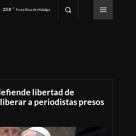
23.8
C
Poza Rica de Hidalgo
efiende libertad de
liberar a periodistas presos
5