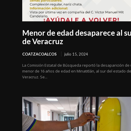
Menor de edad desaparece al s
de Veracruz
COATZACOALCOS
julio 15, 2024
La Comisión Estatal de Búsqueda reportó la desaparición de
menor de 16 años de edad en Minatitlán, al sur del estado d
Veracruz. Se...