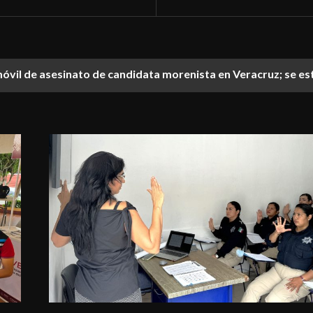
l de asesinato de candidata morenista en Veracruz; se están
ertad de expresión; pide liberar a periodistas presos