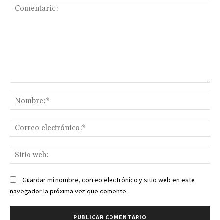
Comentario:
No
Co
ele
Sit
we
Guardar mi nombre, correo electrónico y sitio web en este
navegador la próxima vez que comente.