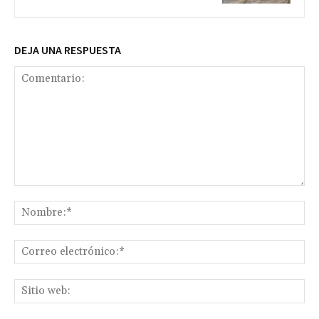
DEJA UNA RESPUESTA
Comentario:
No
Co
ele
Sit
we