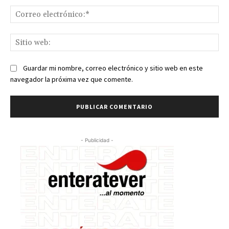
Co
ele
Sit
we
Guardar mi nombre, correo electrónico y sitio web en este
navegador la próxima vez que comente.
- Publicidad -