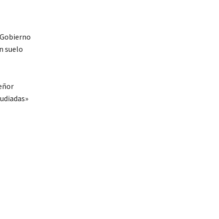
l Gobierno
n suelo
señor
tudiadas»