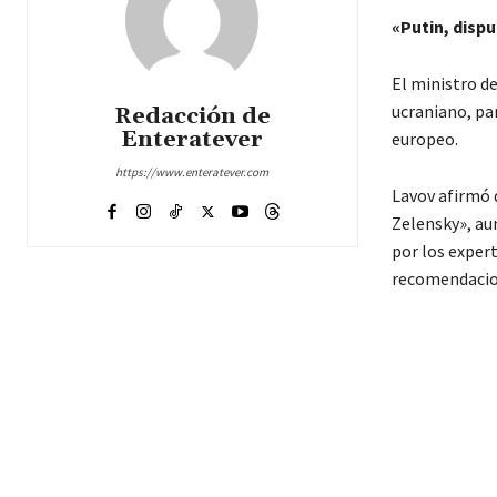
«Putin, disp
El ministro de
ucraniano, par
Redacción de
Enteratever
europeo.
https://www.enteratever.com
Lavov afirmó q
Zelensky», au
por los expert
recomendacio