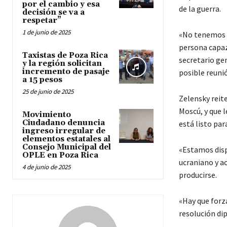
por el cambio y esa
de la guerra.
decisión se va a
respetar”
1 de junio de 2025
«No tenemos n
persona capaz 
Taxistas de Poza Rica
secretario ge
y la región solicitan
incremento de pasaje
posible reunió
a 15 pesos
25 de junio de 2025
Zelensky reit
Moscú, y que 
Movimiento
Ciudadano denuncia
está listo par
ingreso irregular de
elementos estatales al
Consejo Municipal del
«Estamos disp
OPLE en Poza Rica
ucraniano y ac
4 de junio de 2025
producirse.
«Hay que forza
resolución dip