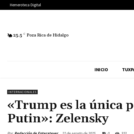
Hemeroteca Digital
25.5
C
Poza Rica de Hidalgo
INICIO
TUXP
INTERNACIONALES
«Trump es la única p
Putin»: Zelensky
Por
Redacción de Enteratever
22 de agosto de 2025
0
333