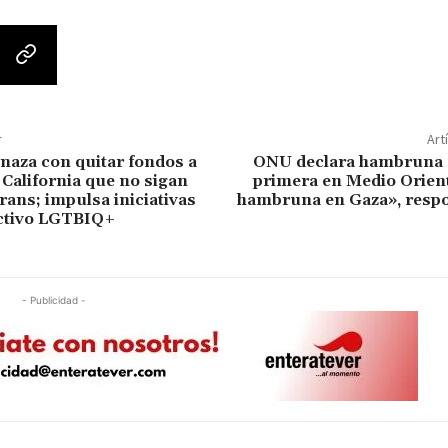
r
Art
aza con quitar fondos a
ONU declara hambruna e
 California que no sigan
primera en Medio Orient
trans; impulsa iniciativas
hambruna en Gaza», respo
ectivo LGTBIQ+
- Publicidad -