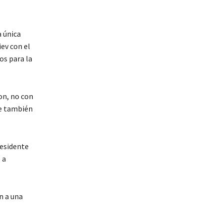
 única
iev con el
os para la
on, no con
ue también
residente
 a
n a una