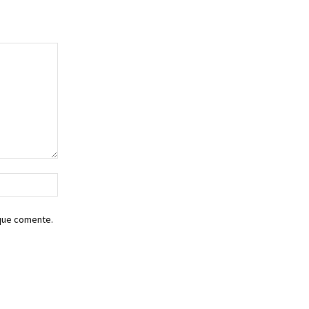
Sitio
web:
 que comente.