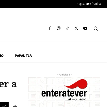
Registrarse / Unirse
MO
PAPANTLA
- Publicidad -
er a