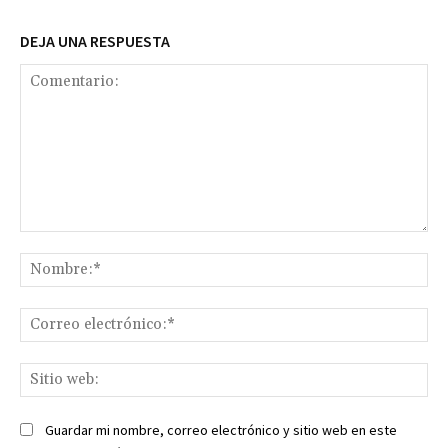
DEJA UNA RESPUESTA
Comentario:
No
Co
ele
Sit
we
Guardar mi nombre, correo electrónico y sitio web en este