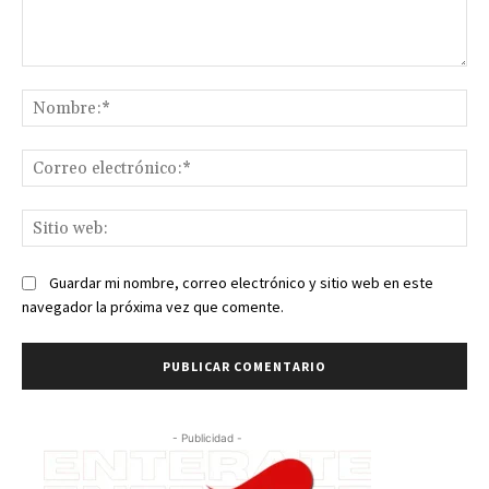
Comentario:
No
Co
ele
Sit
we
Guardar mi nombre, correo electrónico y sitio web en este
navegador la próxima vez que comente.
- Publicidad -