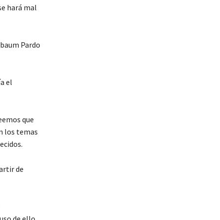
se hará mal
inbaum Pardo
a el
reemos que
n los temas
ecidos.
artir de
e
uso de ello,