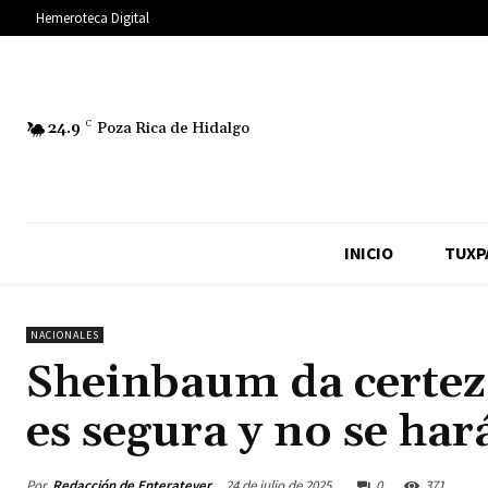
Hemeroteca Digital
24.9
C
Poza Rica de Hidalgo
INICIO
TUXP
NACIONALES
Sheinbaum da certez
es segura y no se har
Por
Redacción de Enteratever
24 de julio de 2025
0
371