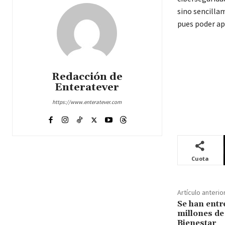
sino sencillam
pues poder apo
Redacción de
Enteratever
https://www.enteratever.com
Cuota
Artículo anterio
Se han entr
millones de
Bienestar