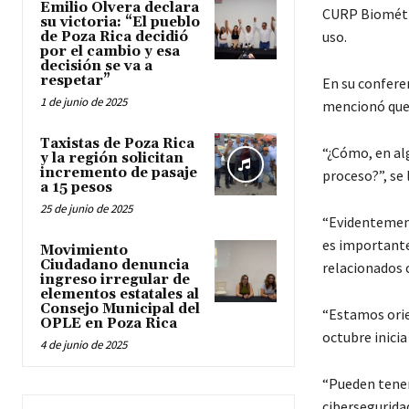
Emilio Olvera declara
CURP Biométri
su victoria: “El pueblo
uso.
de Poza Rica decidió
por el cambio y esa
decisión se va a
respetar”
En su confere
1 de junio de 2025
mencionó que e
Taxistas de Poza Rica
“¿Cómo, en al
y la región solicitan
incremento de pasaje
proceso?”, se 
a 15 pesos
25 de junio de 2025
“Evidentement
es importante
Movimiento
Ciudadano denuncia
relacionados c
ingreso irregular de
elementos estatales al
Consejo Municipal del
“Estamos orien
OPLE en Poza Rica
octubre inicia
4 de junio de 2025
“Pueden tener
ciberseguridad