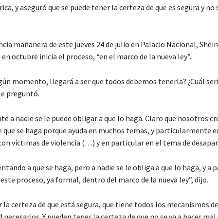
ca, y aseguró que se puede tener la certeza de que es segura y no 
ncia mañanera de este jueves 24 de julio en Palacio Nacional, She
n octubre inicia el proceso, “en el marco de la nueva ley”.
gún momento, llegará a ser que todos debemos tenerla? ¿Cuál serí
le preguntó.
e a nadie se le puede obligar a que lo haga. Claro que nosotros c
 que se haga porque ayuda en muchos temas, y particularmente e
on víctimas de violencia (…) y en particular en el tema de desapar
tando a que se haga, pero a nadie se le obliga a que lo haga, y a p
 este proceso, ya formal, dentro del marco de la nueva ley”, dijo.
 la certeza de que está segura, que tiene todos los mecanismos d
 necesarios. Y pueden tener la certeza de que no se va a hacer mal 