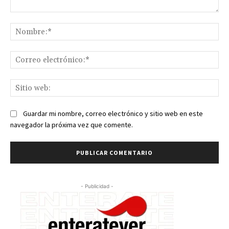
Comentario:
No
Co
ele
Sit
we
Guardar mi nombre, correo electrónico y sitio web en este
navegador la próxima vez que comente.
- Publicidad -