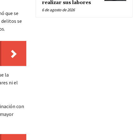
realizar sus labores
6 de agosto de 2026
mó que se
 delitos se
os.
ue la
res ni el
dinación con
r mayor