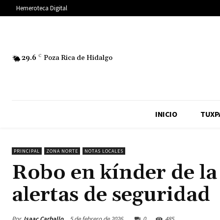
Hemeroteca Digital
29.6
C
Poza Rica de Hidalgo
INICIO
TUXP
PRINCIPAL
ZONA NORTE
NOTAS LOCALES
Robo en kínder de la
alertas de seguridad
Por
Isaac Carballo
5 de febrero de 2026
0
485