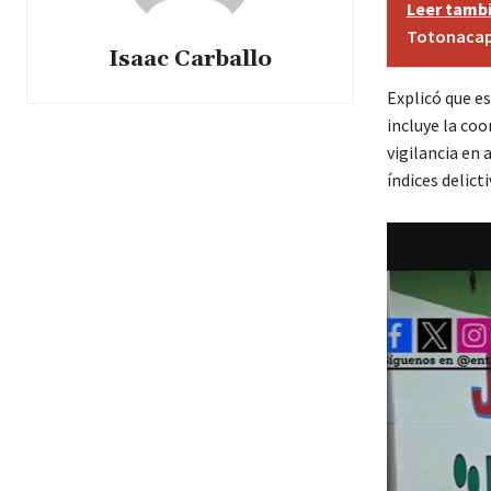
Leer tamb
Totonaca
Isaac Carballo
Explicó que e
incluye la coo
vigilancia en 
índices delict