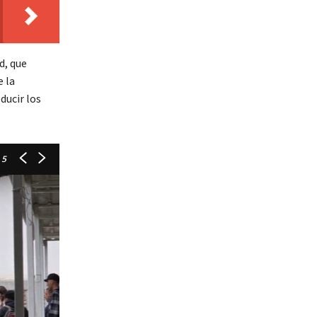
d, que
e la
ducir los
 5