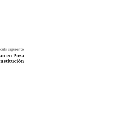
ículo siguiente
dan en Poza
onstitución