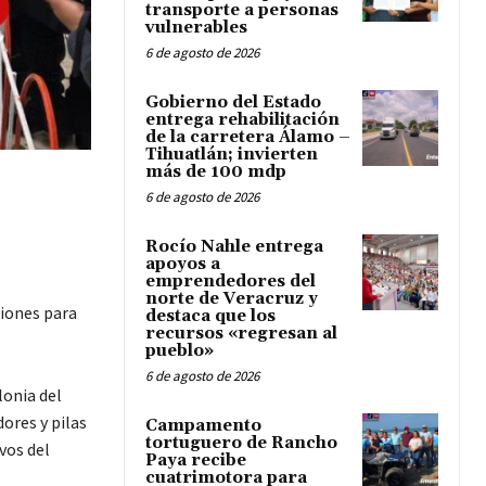
transporte a personas
vulnerables
6 de agosto de 2026
Gobierno del Estado
entrega rehabilitación
de la carretera Álamo –
Tihuatlán; invierten
más de 100 mdp
6 de agosto de 2026
Rocío Nahle entrega
apoyos a
emprendedores del
norte de Veracruz y
ciones para
destaca que los
recursos «regresan al
pueblo»
6 de agosto de 2026
lonia del
ores y pilas
Campamento
tortuguero de Rancho
vos del
Paya recibe
cuatrimotora para