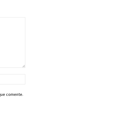
Sitio
web:
 que comente.