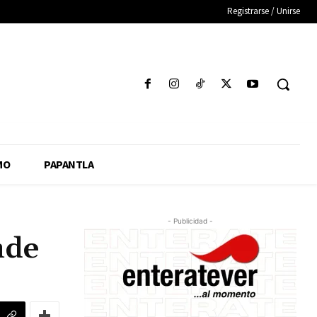
Registrarse / Unirse
MO
PAPANTLA
- Publicidad -
nde