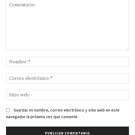
Comentario:
No
Co
ele
Sit
we
Guardar mi nombre, correo electrónico y sitio web en este
navegador la próxima vez que comente.