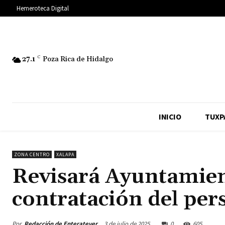
Hemeroteca Digital
27.1
C
Poza Rica de Hidalgo
INICIO
TUXP
ZONA CENTRO
XALAPA
Revisará Ayuntamien
contratación del per
Por
Redacción de Enteratever
3 de julio de 2025
0
605