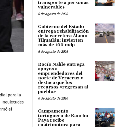
transporte a personas
vulnerables
6 de agosto de 2026
Gobierno del Estado
entrega rehabilitación
de la carretera Álamo –
Tihuatlán; invierten
más de 100 mdp
6 de agosto de 2026
Rocío Nahle entrega
apoyos a
emprendedores del
norte de Veracruz y
destaca que los
recursos «regresan al
pueblo»
dial para la
6 de agosto de 2026
 inquietudes
ormó el
Campamento
tortuguero de Rancho
Paya recibe
cuatrimotora para