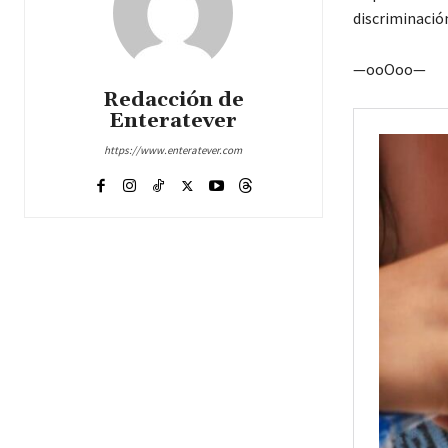
discriminación
—ooOoo—
Redacción de
Enteratever
https://www.enteratever.com