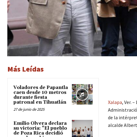
Más Leídas
Voladores de Papantla
caen desde 10 metros
durante fiesta
Xalapa
, Ver. 
patronal en Tihuatlán
27 de junio de 2025
Administració
de la intérpre
Emilio Olvera declara
alcalde Albert
su victoria: “El pueblo
de Poza Rica decidió