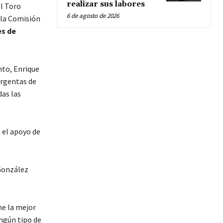
realizar sus labores
el Toro
6 de agosto de 2026
 la Comisión
es de
nto, Enrique
urgentas de
das las
 el apoyo de
González
ne la mejor
ingún tipo de