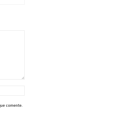
Sitio
web:
 que comente.