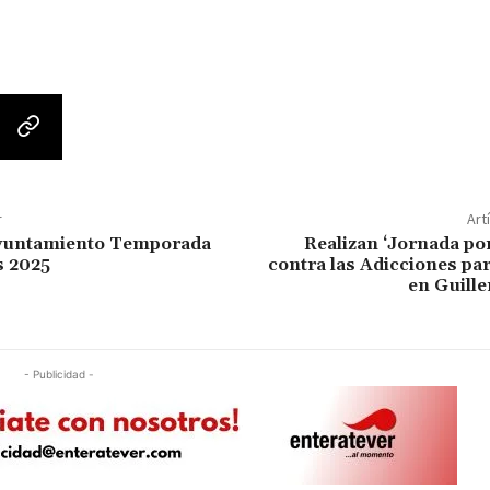
r
Art
yuntamiento Temporada
Realizan ‘Jornada por
s 2025
contra las Adicciones pa
en Guill
- Publicidad -