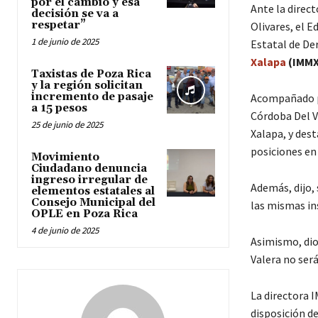
por el cambio y esa
Ante la direct
decisión se va a
respetar”
Olivares, el E
1 de junio de 2025
Estatal de De
Xalapa
(IMMX)
Taxistas de Poza Rica
y la región solicitan
incremento de pasaje
Acompañado po
a 15 pesos
Córdoba Del Va
25 de junio de 2025
Xalapa, y des
posiciones en
Movimiento
Ciudadano denuncia
ingreso irregular de
Además, dijo,
elementos estatales al
Consejo Municipal del
las mismas in
OPLE en Poza Rica
4 de junio de 2025
Asimismo, dio
Valera no ser
La directora 
disposición de