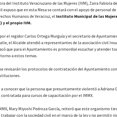
ora del Instituto Veracruzano de las Mujeres (IVM), Zaira Fabiola d
dil expuso que en esta Mesa se contará con el apoyo de personal de
rechos Humanos de Veracruz, el
Instituto Municipal de las Mujer
 y el propio IVM.
r el regidor Carlos Ortega Murguía y el secretario de Ayuntamie
lle, el Alcalde atendió a representantes de la asociación civil Ins
tacó que para el Ayuntamiento es primordial escuchar y atender to
 torno a estos temas.
 se revisarán los protocolos de contratación del Ayuntamiento con
stituciones.
 a conocer que la persona que presuntamente violentó a Adriana 
á contratada para cursos de capacitación por el IMMX.
IMMX, Mary Miyoshi Pedroza García, reiteró que este organismo tie
 trabajar con la sociedad civil en el marco de la ley y no permitir n