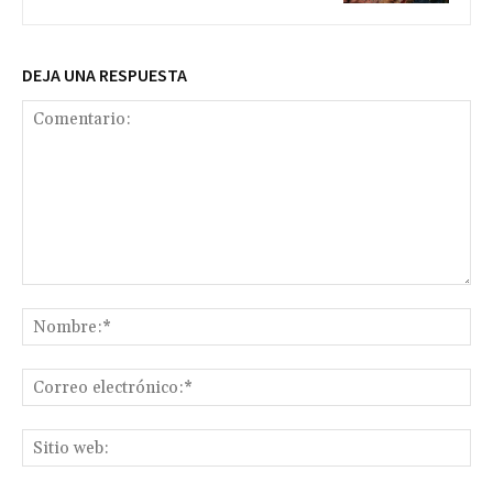
DEJA UNA RESPUESTA
Comentario:
No
Co
ele
Sit
we