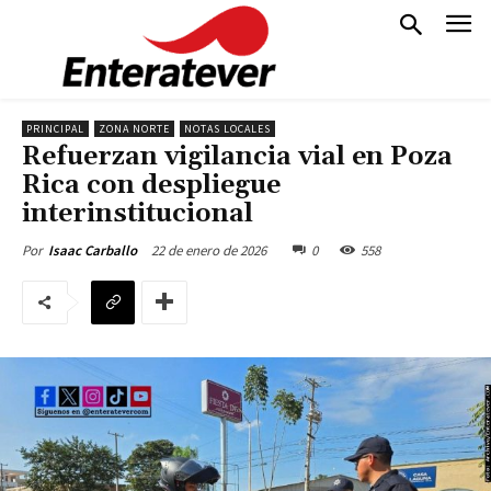
PRINCIPAL
ZONA NORTE
NOTAS LOCALES
Refuerzan vigilancia vial en Poza
Rica con despliegue
interinstitucional
22 de enero de 2026
0
558
Por
Isaac Carballo