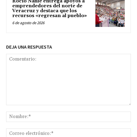
Rocío Nahle entrega apoyos a
emprendedores del norte de
Veracruz y destaca que los
recursos «regresan al pueblo»
6 de agosto de 2026
DEJA UNA RESPUESTA
Comentario:
No
Co