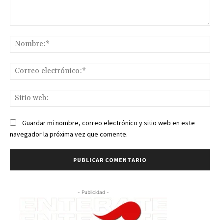
Comentario:
No
Co
ele
Sit
we
Guardar mi nombre, correo electrónico y sitio web en este
navegador la próxima vez que comente.
- Publicidad -