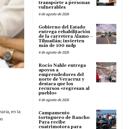
transporte a personas
vulnerables
6 de agosto de 2026
Gobierno del Estado
entrega rehabilitación
de la carretera Álamo –
Tihuatlán; invierten
más de 100 mdp
6 de agosto de 2026
Rocío Nahle entrega
apoyos a
emprendedores del
norte de Veracruz y
destaca que los
recursos «regresan al
pueblo»
6 de agosto de 2026
aria, en la
Campamento
tortuguero de Rancho
as
Paya recibe
cuatrimotora para