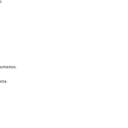
o
 Humanos.
nte.