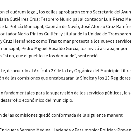
n el quórum legal, los ediles aprobaron como Secretaria del Ayu
Maira Gutiérrez Cruz; Tesorero Municipal al contador Luis Pérez Me
 la Policía Municipal, Capitán de Navío, José Alonso Cruz Ramíre
contador Mario Pintos Guillén; y titular de la Unidad de Transparenc
 Cruz Hernández como Tras tomar protesta a los nuevos servidor
municipal, Pedro Miguel Rosaldo García, los invitó a trabajar por
 “si no, que el pueblo se los demande”, sentenció.
, de acuerdo al Artículo 27 de la Ley Orgánica del Municipio Libre
ón de las comisiones que encabezarán la Síndica y los 13 Regidores
n fundamentales para la supervisión de los servicios públicos, la s
l desarrollo económico del municipio.
ón de las comisiones quedó conformada de la siguiente manera:
 Enriqueta Serrano Medina: Hacienda y Patrimonio; Policía y Preven