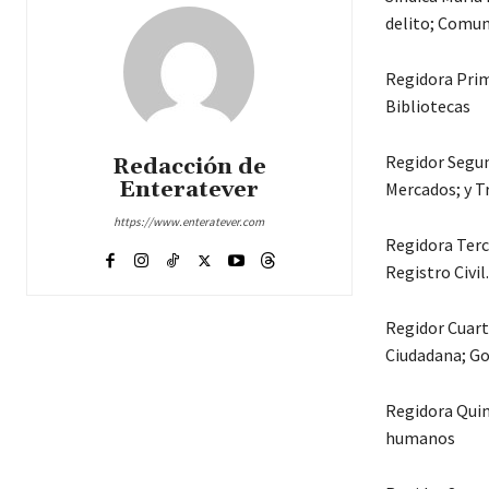
delito; Comun
Regidora Prime
Bibliotecas
Regidor Segun
Redacción de
Enteratever
Mercados; y Tr
https://www.enteratever.com
Regidora Terc
Registro Civil.
Regidor Cuarto
Ciudadana; G
Regidora Quin
humanos