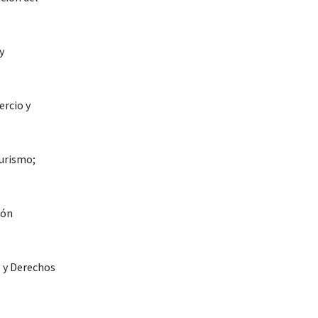
y
ercio y
Turismo;
ión
; y Derechos