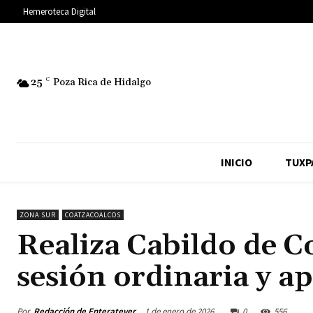
Hemeroteca Digital
25
C
Poza Rica de Hidalgo
INICIO
TUXP
ZONA SUR
COATZACOALCOS
Realiza Cabildo de C
sesión ordinaria y a
Por
Redacción de Enteratever
1 de enero de 2026
0
556