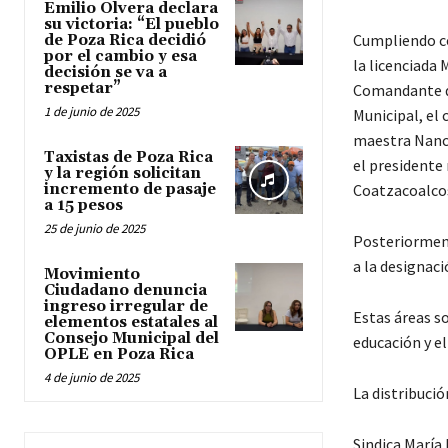
Emilio Olvera declara
su victoria: “El pueblo
Cumpliendo co
de Poza Rica decidió
por el cambio y esa
la licenciada 
decisión se va a
respetar”
Comandante de
1 de junio de 2025
Municipal, el 
maestra Nancy
Taxistas de Poza Rica
el presidente 
y la región solicitan
incremento de pasaje
Coatzacoalcos
a 15 pesos
25 de junio de 2025
Posteriormente
a la designaci
Movimiento
Ciudadano denuncia
ingreso irregular de
Estas áreas so
elementos estatales al
Consejo Municipal del
educación y e
OPLE en Poza Rica
4 de junio de 2025
La distribuci
Sindica María