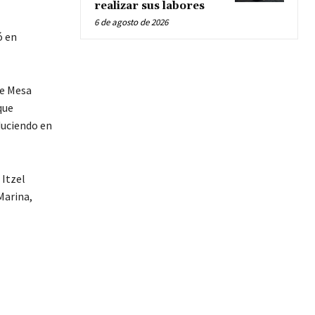
realizar sus labores
6 de agosto de 2026
ó en
de Mesa
que
duciendo en
 Itzel
Marina,