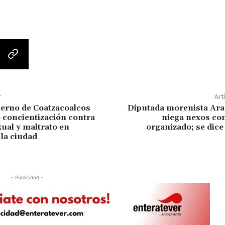
r
Art
ierno de Coatzacoalcos
Diputada morenista Ara
concientización contra
niega nexos con
xual y maltrato en
organizado; se dice
 la ciudad
- Publicidad -