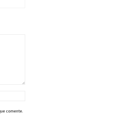
Sitio
web:
 que comente.