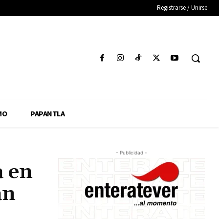
Registrarse / Unirse
MO
PAPANTLA
- Publicidad -
a en
án