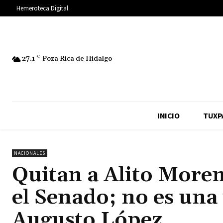
Hemeroteca Digital
27.1
C
Poza Rica de Hidalgo
INICIO
TUXP
NACIONALES
Quitan a Alito More
el Senado; no es una
Augusto López