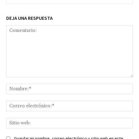
DEJA UNA RESPUESTA
Comentario:
No
Co
ele
Sit
we
Guardar mi nombre, correo electrónico y sitio web en este