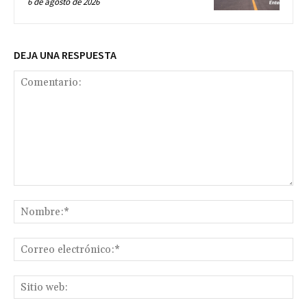
6 de agosto de 2026
DEJA UNA RESPUESTA
Comentario:
No
Co
ele
Sit
we