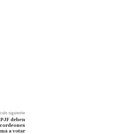
ículo siguiente
EPJF deben
 acordeones
lama a votar