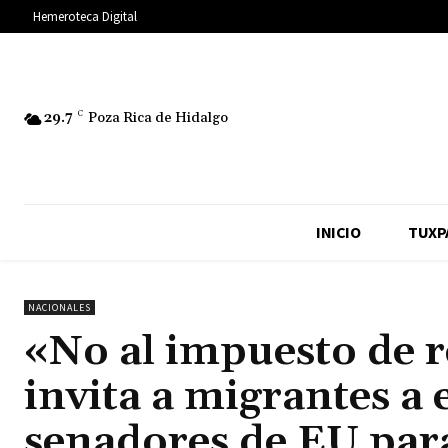
Hemeroteca Digital
29.7
C
Poza Rica de Hidalgo
INICIO
TUXP
NACIONALES
«No al impuesto de
invita a migrantes a 
senadores de EU par