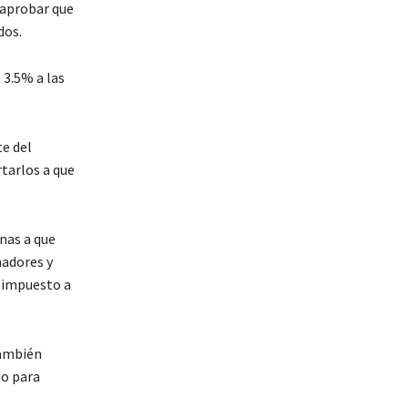
 aprobar que
dos.
 3.5% a las
te del
tarlos a que
nas a que
nadores y
a impuesto a
también
do para