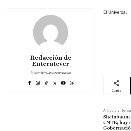
El Universal
Redacción de
Enteratever
https://www.enteratever.com
Cuota
Artículo anterio
Sheinbaum d
CNTE; hay m
Gobernación