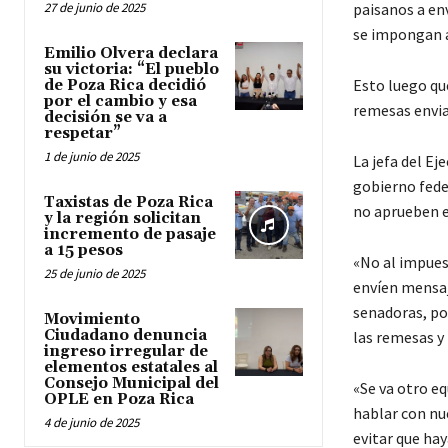
27 de junio de 2025
paisanos a en
se impongan a
Emilio Olvera declara
su victoria: “El pueblo
Esto luego qu
de Poza Rica decidió
por el cambio y esa
remesas envia
decisión se va a
respetar”
1 de junio de 2025
La jefa del Ej
gobierno fede
Taxistas de Poza Rica
no aprueben e
y la región solicitan
incremento de pasaje
a 15 pesos
«No al impues
25 de junio de 2025
envíen mensaje
senadoras, po
Movimiento
Ciudadano denuncia
las remesas y
ingreso irregular de
elementos estatales al
Consejo Municipal del
«Se va otro e
OPLE en Poza Rica
hablar con nu
4 de junio de 2025
evitar que hay