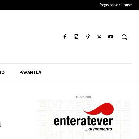
Registrarse / Unirse
MO
PAPANTLA
- Publicidad -
a