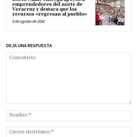
emprendedores del norte de
Veracruz y destaca que los
recursos «regresan al pueblo»
6 de agosto de 2026
DEJA UNA RESPUESTA
Comentario:
No
Co
ele