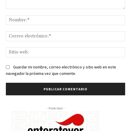
Comentario:
No
Co
ele
Sit
we
Guardar mi nombre, correo electrónico y sitio web en este
navegador la próxima vez que comente.
- Publicidad -