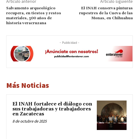
Artículo anterior
Artículo siguiente
Salvamento arqueológico
El INAH conserva pinturas
recupera, en tiestos y restos
rupestres de la Cueva de las
materiales, 500 años de
Monas, en Chihuahua
historia veracruzana
- Publicidad -
Más Noticias
El INAH fortalece el diálogo con
sus trabajadoras y trabajadores
en Zacatecas
8 de octubre de 2025