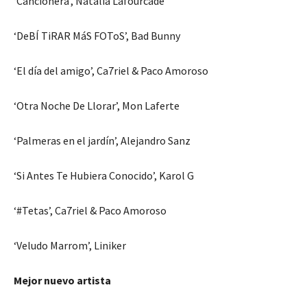
‘Cancionera’, Natalia Lafourcade
‘DeBÍ TiRAR MáS FOToS’, Bad Bunny
‘El día del amigo’, Ca7riel & Paco Amoroso
‘Otra Noche De Llorar’, Mon Laferte
‘Palmeras en el jardín’, Alejandro Sanz
‘Si Antes Te Hubiera Conocido’, Karol G
‘#Tetas’, Ca7riel & Paco Amoroso
‘Veludo Marrom’, Liniker
Mejor nuevo artista