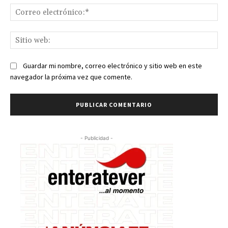
Co
ele
Sit
we
Guardar mi nombre, correo electrónico y sitio web en este
navegador la próxima vez que comente.
- Publicidad -