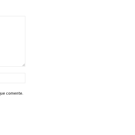
Sitio
web:
 que comente.