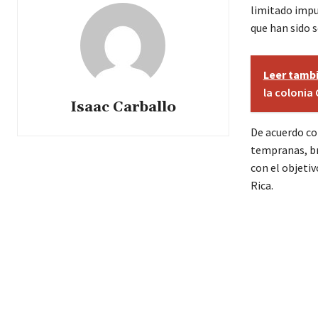
limitado impu
que han sido 
Leer tamb
la colonia
Isaac Carballo
De acuerdo co
tempranas, br
con el objeti
Rica.