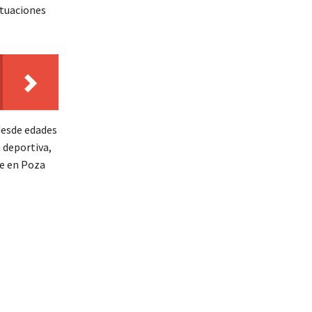
ituaciones
desde edades
 deportiva,
te en Poza