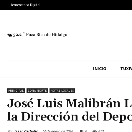
Hemeroteca Digital
32.2
C
Poza Rica de Hidalgo
INICIO
TUXP
PRINCIPAL
ZONA NORTE
NOTAS LOCALES
José Luis Malibrán 
la Dirección del Dep
Por
Isaac Carballo
14 de enero de 2026
0
473