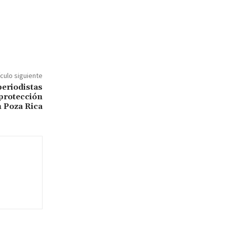
ículo siguiente
periodistas
 protección
 Poza Rica