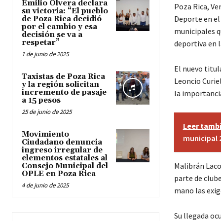
Emilio Olvera declara
Poza Rica, Ve
su victoria: “El pueblo
Deporte en el
de Poza Rica decidió
por el cambio y esa
municipales q
decisión se va a
respetar”
deportiva en l
1 de junio de 2025
El nuevo titul
Taxistas de Poza Rica
Leoncio Curie
y la región solicitan
incremento de pasaje
la importancia
a 15 pesos
25 de junio de 2025
Leer tamb
Movimiento
municipal 
Ciudadano denuncia
ingreso irregular de
elementos estatales al
Malibrán Laco
Consejo Municipal del
OPLE en Poza Rica
parte de club
4 de junio de 2025
mano las exig
Su llegada oc