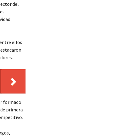
ector del
des
vidad
entre ellos
 destacaron
adores.
er formado
 de primera
ompetitivo.
agos,