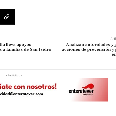
r
Art
tla lleva apoyos
Analizan autoridades y 
 a familias de San Isidro
acciones de prevención y
en
- Publicidad -