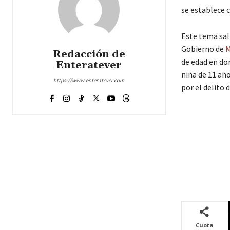
se establece c
Este tema sali
Gobierno de
M
Redacción de
de edad en don
Enteratever
niña de 11 año
https://www.enteratever.com
por el delito d
Cuota