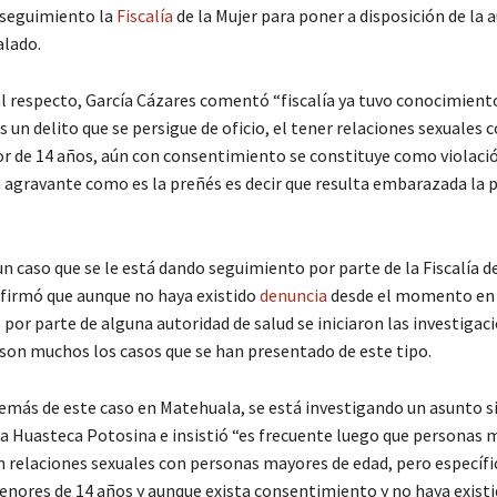
 seguimiento la
Fiscalía
de la Mujer para poner a disposición de la 
alado.
l respecto, García Cázares comentó “fiscalía ya tuvo conocimient
 un delito que se persigue de oficio, el tener relaciones sexuales 
 de 14 años, aún con consentimiento se constituye como violaci
 agravante como es la preñés es decir que resulta embarazada la 
un caso que se le está dando seguimiento por parte de la Fiscalía de
irmó que aunque no haya existido
denuncia
desde el momento en 
or parte de alguna autoridad de salud se iniciaron las investigaci
 son muchos los casos que se han presentado de este tipo.
emás de este caso en Matehuala, se está investigando un asunto s
la Huasteca Potosina e insistió “es frecuente luego que personas 
n relaciones sexuales con personas mayores de edad, pero especí
nores de 14 años y aunque exista consentimiento y no haya existi