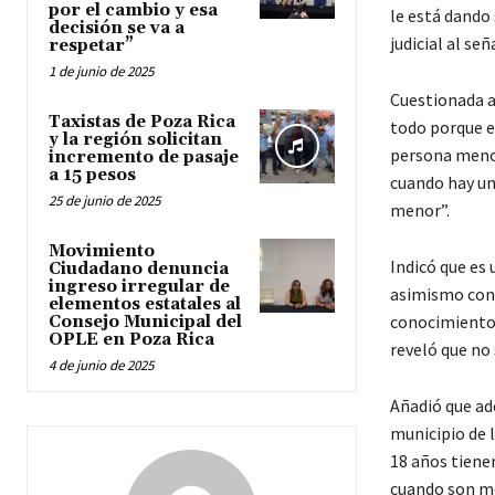
por el cambio y esa
le está dando
decisión se va a
judicial al señ
respetar”
1 de junio de 2025
Cuestionada a
Taxistas de Poza Rica
todo porque es
y la región solicitan
persona menor
incremento de pasaje
a 15 pesos
cuando hay un
25 de junio de 2025
menor”.
Movimiento
Indicó que es 
Ciudadano denuncia
ingreso irregular de
asimismo conf
elementos estatales al
conocimiento p
Consejo Municipal del
OPLE en Poza Rica
reveló que no
4 de junio de 2025
Añadió que ad
municipio de 
18 años tiene
cuando son me