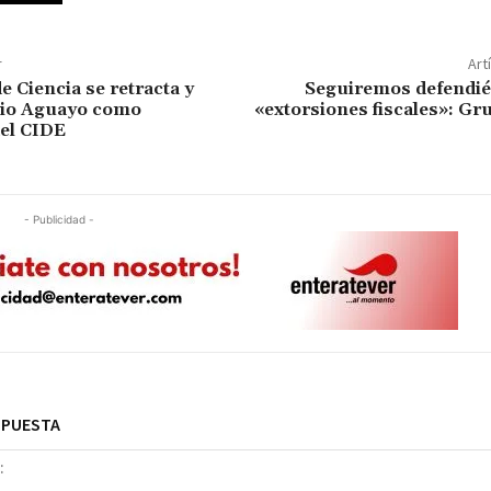
r
Art
e Ciencia se retracta y
Seguiremos defendi
gio Aguayo como
«extorsiones fiscales»: Gr
el CIDE
- Publicidad -
SPUESTA