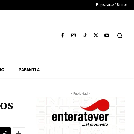
Registrarse / Unirse
MO
PAPANTLA
- Publicidad -
ños