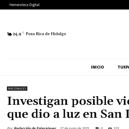
Hemeroteca Digital
24.9
C
Poza Rica de Hidalgo
INICIO
TUXP
NACIONALES
Investigan posible vi
que dio a luz en San 
Por
Redacción de Enteratever
27 de junio de 2025
0
525