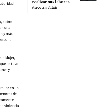
realizar sus labores
autoridad
6 de agosto de 2026
o, sobre
con una
ón y más
persona
 la Mujer,
que se tuvo
ones y
imilar en un
menores de
ficamente
do violencia