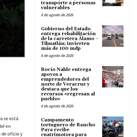
transporte a personas
vulnerables
6 de agosto de 2026
Gobierno del Estado
entrega rehabilitación
de la carretera Álamo –
Tihuatlán; invierten
más de 100 mdp
6 de agosto de 2026
Rocío Nahle entrega
apoyos a
emprendedores del
norte de Veracruz y
destaca que los
recursos «regresan al
pueblo»
6 de agosto de 2026
a se está
Campamento
tortuguero de Rancho
ebé en
Paya recibe
de oficio y
cuatrimotora para