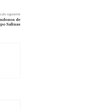
ículo siguiente
éndonos de
upo Salinas