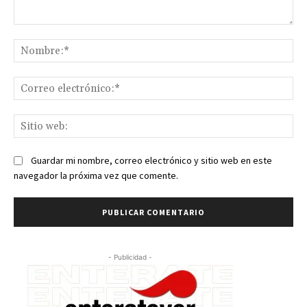
Comentario:
No
Co
ele
Sit
we
Guardar mi nombre, correo electrónico y sitio web en este
navegador la próxima vez que comente.
- Publicidad -