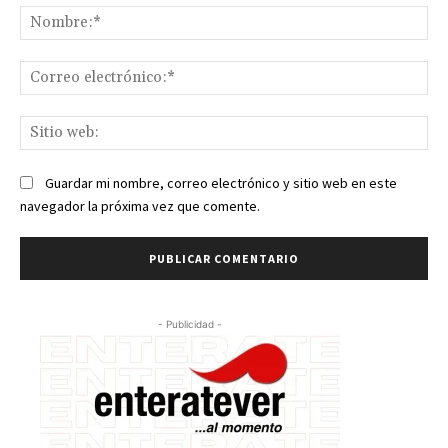
No
Co
ele
Sit
we
Guardar mi nombre, correo electrónico y sitio web en este
navegador la próxima vez que comente.
- Publicidad -