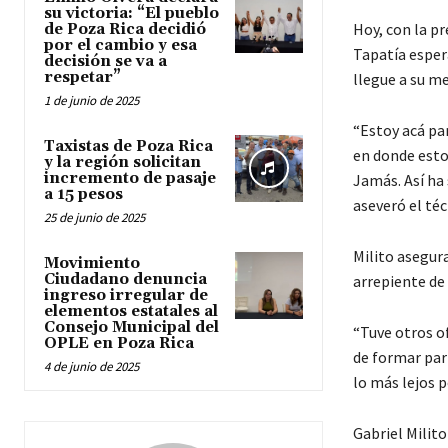
su victoria: “El pueblo
Hoy, con la p
de Poza Rica decidió
por el cambio y esa
Tapatía esper
decisión se va a
respetar”
llegue a su me
1 de junio de 2025
“Estoy acá pa
Taxistas de Poza Rica
en donde estoy
y la región solicitan
incremento de pasaje
Jamás. Así ha 
a 15 pesos
aseveró el té
25 de junio de 2025
Milito asegura
Movimiento
Ciudadano denuncia
arrepiente de 
ingreso irregular de
elementos estatales al
Consejo Municipal del
“Tuve otros of
OPLE en Poza Rica
de formar part
4 de junio de 2025
lo más lejos p
Gabriel Milit