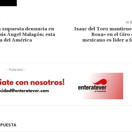
r
Art
 supuesta denuncia en
Isaac del Toro mantiene
uis Ángel Malagón; esta
Rosa» en el Giro d
ra del América
mexicano es líder a fa
- Publicidad -
SPUESTA