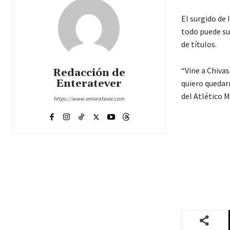
El surgido de
todo puede suc
de títulos.
“Vine a Chivas
Redacción de
Enteratever
quiero quedarm
del Atlético M
https://www.enteratever.com