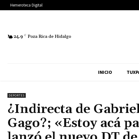
Hemeroteca Digital
24.9
C
Poza Rica de Hidalgo
INICIO
TUXP
DEPORTES
¿Indirecta de Gabrie
Gago?; «Estoy acá pa
lanzó el nuevo DT de