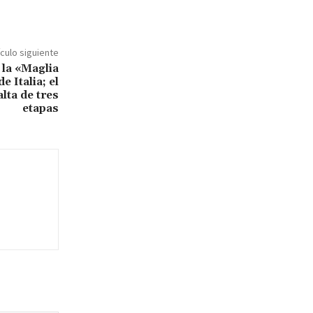
ículo siguiente
 la «Maglia
e Italia; el
lta de tres
etapas