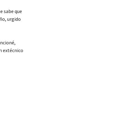
ue sabe que
año, urgido
encioné,
n extécnico