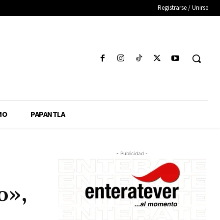
Registrarse / Unirse
MO
PAPANTLA
- Publicidad -
o»,