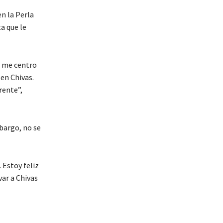
n la Perla
a que le
o me centro
en Chivas.
rente”,
mbargo, no se
 Estoy feliz
var a Chivas