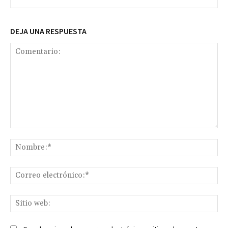
DEJA UNA RESPUESTA
Comentario:
No
Co
ele
Sit
we