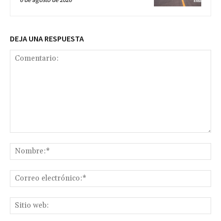
DEJA UNA RESPUESTA
Comentario:
No
Co
ele
Sit
we