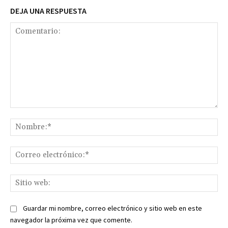
DEJA UNA RESPUESTA
Comentario:
No
Co
ele
Sit
we
Guardar mi nombre, correo electrónico y sitio web en este
navegador la próxima vez que comente.